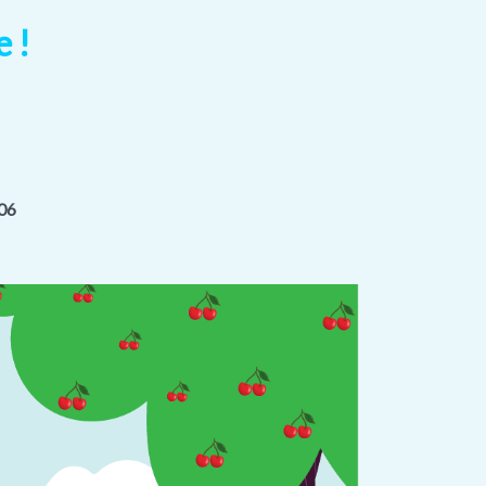
e !
06